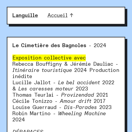
Languille
Accueil
↑
Le Cimetière des Bagnoles
- 2024
Exposition collective avec
Rebecca Bouffigny & Jérémie Dauliac -
Itinéraire touristique
2024 Production
inédite
Lucille Jallot -
Le bel accident
2022
&
Les caresses moteur
2023
Thomas Teurlai -
Provizendad
2021
Cécile Tonizzo -
Amour drift
2017
Louise Guerraud -
Dis-Parades
2023
Robin Martino -
Wheeling Machine
2024